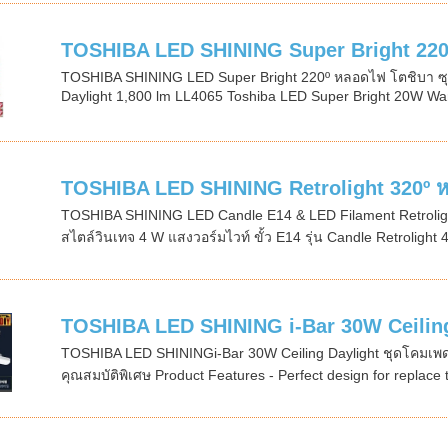
TOSHIBA LED SHINING Super Bright 220º
TOSHIBA SHINING LED Super Bright 220º หลอดไฟ โตชิบา ซุ
Daylight 1,800 lm LL4065 Toshiba LED Super Bright 20W War
TOSHIBA LED SHINING Retrolight 320º ห
TOSHIBA SHINING LED Candle E14 & LED Filament Retrolig
สไตล์วินเทจ 4 W แสงวอร์มไวท์ ขั้ว E14 รุ่น Candle Retrolight 
TOSHIBA LED SHINING i-Bar 30W Ceiling ช
TOSHIBA LED SHININGi-Bar 30W Ceiling Daylight ชุดโคมเพดา
คุณสมบัติพิเศษ Product Features - Perfect design for replace t