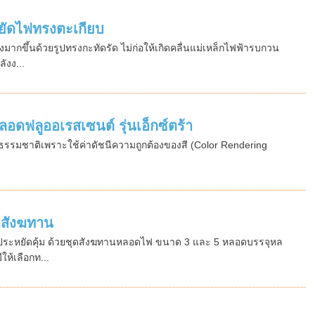
ัดไฟทรงตะเกียบ
ากขึ้นด้วยรูปทรงกะทัดรัด ไม่ก่อให้เกิดคลื่นแม่เหล็กไฟฟ้ารบกวน
งง...
ดฟลูออเรสเซนต์ รุ่นเอ็กซ์ตร้า
ียงธรรมชาติเพราะใช้ค่าดัชนีความถูกต้องของสี (Color Rendering
ดสังฆทาน
 ประหยัดคุ้ม ด้วยชุดสังฆทานหลอดไฟ ขนาด 3 และ 5 หลอดบรรจุหล
ห้เลือกท...